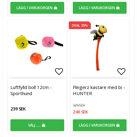
LÄGG I VARUKORGEN
LÄGG I VARUKORGEN
DEAL 25%
Lägg till i favoritlistan
Lägg t
Luftfylld boll 12cm -
Flingerz kastare med bi -
Sporthund
HUNTER
329 SEK
239 SEK
246 SEK
VÄLJ .....
LÄGG I VARUKORGEN