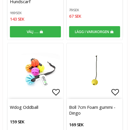
Hundscarf
79 SEK
169 SEK
67 SEK
143 SEK
VÄLJ .....
LÄGG I VARUKORGEN
Lägg till i favoritlistan
Lägg t
Wdog Oddball
Boll 7cm Foam gummi -
Dingo
159 SEK
169 SEK