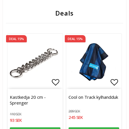
Deals
DEAL 15%
DEAL 15%
Lägg till i favoritlistan
Lägg t
Kastkedja 20 cm -
Cool on Track kylhandduk
Sprenger
289 SEK
110 SEK
245 SEK
93 SEK