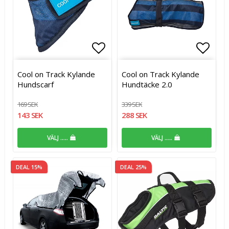
Lägg till i favoritlistan
Lägg t
Cool on Track Kylande
Cool on Track Kylande
Hundscarf
Hundtäcke 2.0
169 SEK
339 SEK
143 SEK
288 SEK
VÄLJ .....
VÄLJ .....
DEAL 15%
DEAL 25%