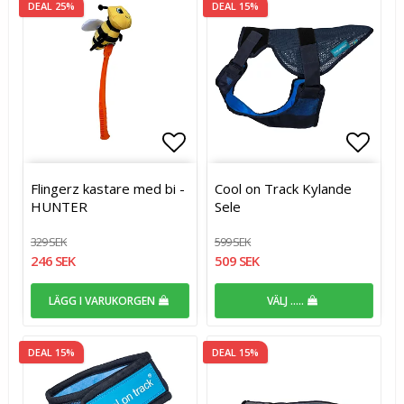
DEAL 25%
DEAL 15%
Lägg till i favoritlistan
Lägg t
Flingerz kastare med bi -
Cool on Track Kylande
HUNTER
Sele
329 SEK
599 SEK
246 SEK
509 SEK
LÄGG I VARUKORGEN
VÄLJ .....
DEAL 15%
DEAL 15%