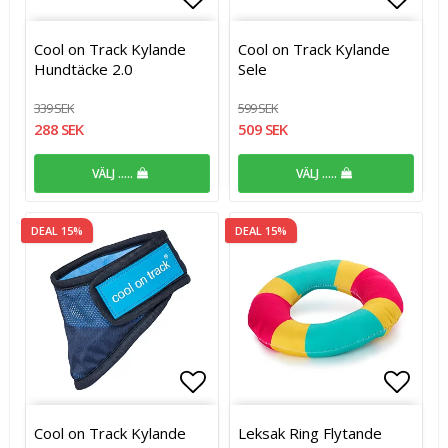
Lägg till i favoritlistan
Lägg t
Cool on Track Kylande
Cool on Track Kylande
Hundtäcke 2.0
Sele
339 SEK
599 SEK
288 SEK
509 SEK
VÄLJ .....
VÄLJ .....
DEAL 15%
DEAL 15%
Lägg till i favoritlistan
Lägg t
Cool on Track Kylande
Leksak Ring Flytande