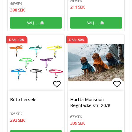
249 SEK
469 SEK
211 SEK
398 SEK
VÄLJ .....
VÄLJ .....
DEAL 10%
DEAL 50%
Lägg till i favoritlistan
Lägg t
Böttchersele
Hurtta Monsoon
Regntäcke strl 20/8
325 SEK
679 SEK
292 SEK
339 SEK