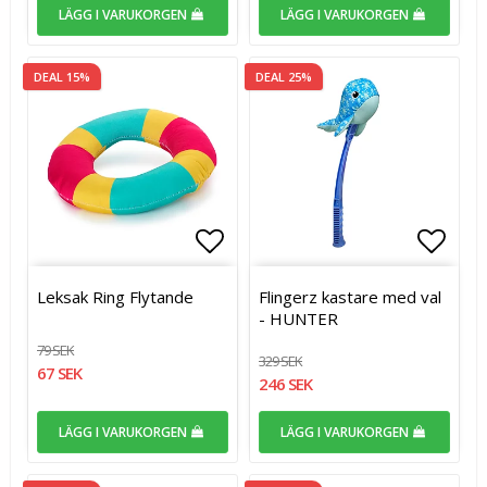
LÄGG I VARUKORGEN
LÄGG I VARUKORGEN
DEAL 15%
DEAL 25%
Lägg till i favoritlistan
Lägg t
Leksak Ring Flytande
Flingerz kastare med val
- HUNTER
79 SEK
329 SEK
67 SEK
246 SEK
LÄGG I VARUKORGEN
LÄGG I VARUKORGEN