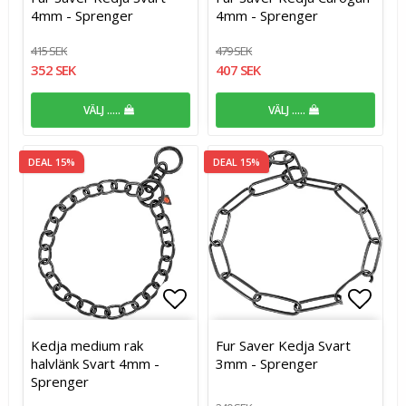
4mm - Sprenger
4mm - Sprenger
415 SEK
479 SEK
352 SEK
407 SEK
VÄLJ .....
VÄLJ .....
DEAL 15%
DEAL 15%
Lägg till i favoritlistan
Lägg t
Kedja medium rak
Fur Saver Kedja Svart
halvlänk Svart 4mm -
3mm - Sprenger
Sprenger