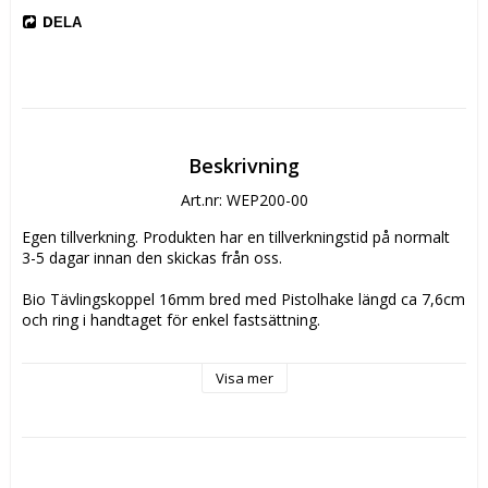
DELA
Beskrivning
Art.nr: WEP200-00
Egen tillverkning. Produkten har en tillverkningstid på normalt 
3-5 dagar innan den skickas från oss.
Bio Tävlingskoppel 16mm bred med Pistolhake längd ca 7,6cm 
och ring i handtaget för enkel fastsättning.
Materialet är av samma kvalitet, känsla och hållbarhet som 
Visa mer
orginalet. Med en härdad kärna som oavsett produkt är 
otroligt hållbar de drar inte åt sig väta eller smuts och är 
smidigt i minusgrader.
Bio Tävlingskoppel är gjort av en pvc-täckt polyester som 
tillverkas i en mängd olika färger och storlekar. Materialet är 