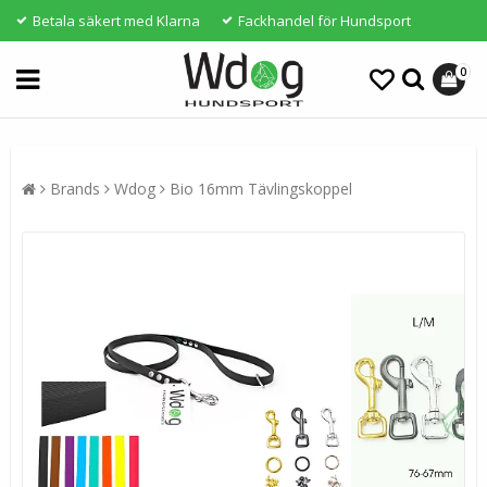
Betala säkert med Klarna
Fackhandel för Hundsport
0
Brands
Wdog
Bio 16mm Tävlingskoppel