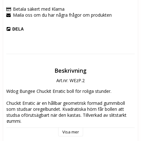
Betala säkert med Klarna
Maila oss om du har några frågor om produkten
DELA
Beskrivning
Art.nr: WEzP.2
Wdog Bungee Chuckit Erratic boll för roliga stunder.
Chuckit Erratic är en hållbar geometrisk formad gummiboll 
som studsar oregelbundet. Kvadratiska hörn får bollen att 
studsa oförutsägbart när den kastas. Tillverkad av slitstarkt 
gummi.
Visa mer
Boll: Ø 6,5 cm
Bungee: Medelhård