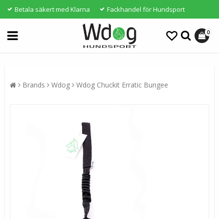
Betala säkert med Klarna
Fackhandel för Hundsport
0
Brands
Wdog
Wdog Chuckit Erratic Bungee