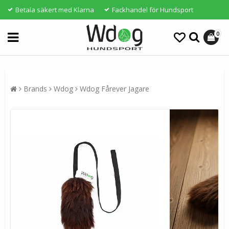
Betala säkert med Klarna
Fackhandel för Hundsport
0
Brands
Wdog
Wdog Fårever Jagare