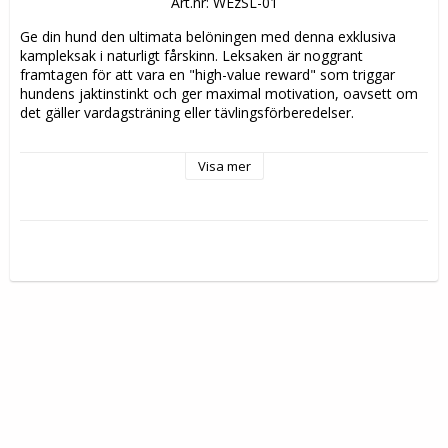
Art.nr: WEzSL-01
Ge din hund den ultimata belöningen med denna exklusiva 
kampleksak i naturligt fårskinn. Leksaken är noggrant 
framtagen för att vara en "high-value reward" som triggar 
hundens jaktinstinkt och ger maximal motivation, oavsett om 
det gäller vardagsträning eller tävlingsförberedelser. 
Det äkta fårskinnet har en naturlig doft och textur som är 
Visa mer
extremt stimulerande för hundar. Det aktiverar deras naturliga 
jaktinstinkt och nyfikenhet på ett sätt som syntetiska material 
inte kan matcha.
Tack vare naturmaterialet ser många hundar fårskinn som en 
"specialbelöning". Det gör leksaken idealisk för att höja 
motivationen vid svåra moment eller för att bygga upp ett 
högre driv i träningen.
Det långa bandet gör det möjligt att röra leksaken i 
oförutsägbara, snabba mönster längs marken. Detta simulerar 
ett flyende byte, vilket triggar hundens naturliga jakt- och 
förföljelseinstinkt.
Den extra räckvidden gör det enkelt att skapa dynamiska och 