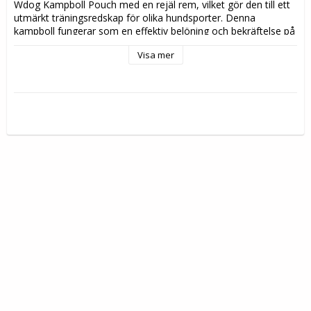
Wdog Kampboll Pouch med en rejäl rem, vilket gör den till ett 
utmärkt träningsredskap för olika hundsporter. Denna 
kampboll fungerar som en effektiv belöning och bekräftelse på 
rätt beteende hos hunden, vilket bidrar till en positiv 
Visa mer
träningsupplevelse. Genom att använda kampbollen kan 
hundföraren engagera sig i leken med sin hund, vilket stärker 
bandet mellan dem. 
Wdog Kampboll Pouch är robust, vilket gör dem hållbara. Även 
om en hund skulle lyckas slita sönder kampbollen innehåller 
den inga skadliga ämnen, vilket gör den säker för hunden.
Wdog Kampboll Pouch är ett mångsidigt och effektivt 
träningsredskap som hjälper till att utveckla hundens 
färdigheter och stärka relationen mellan hund och förare. 
Denna kampboll är ett utmärkt val för både professionella 
tränare och hundägare.
Specifikation:
Diameter ca 9 cm
Mjuk fyllning
Återgår snabbt till orginalformen
Säljs styckvis