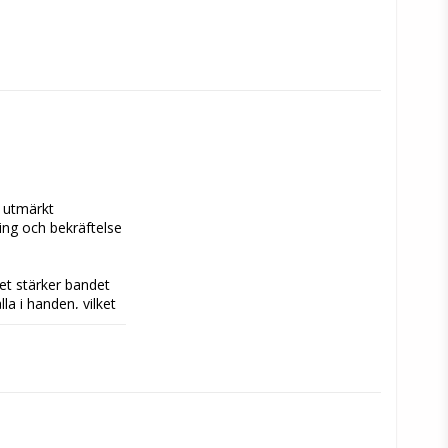
 utmärkt 
ng och bekräftelse 
t stärker bandet 
a i handen, vilket 
 i bitdräkter, 
 den inga skadliga 