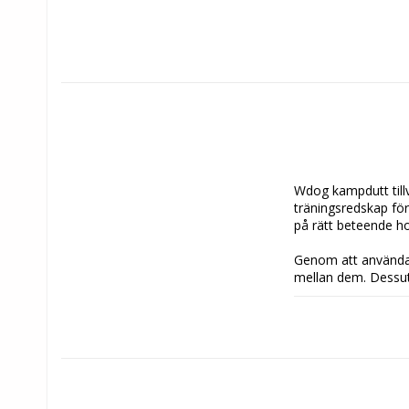
Wdog kampdutt tillv
träningsredskap för
på rätt beteende hos
Genom att använda 
mellan dem. Dessutom
gör den smidig att 
Wdog kampdutt är my
vilket gör dem håll
ämnen, vilket gör d
Storlek: 19x8cm