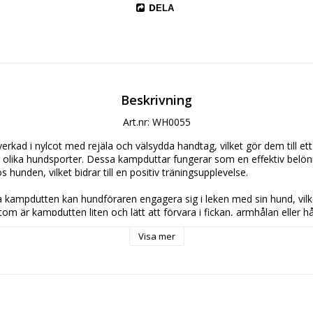
DELA
Beskrivning
Art.nr: WH0055
erkad i nylcot med rejäla och välsydda handtag, vilket gör dem till ett
 olika hundsporter. Dessa kampduttar fungerar som en effektiv belöni
 hunden, vilket bidrar till en positiv träningsupplevelse.
kampdutten kan hundföraren engagera sig i leken med sin hund, vilke
 är kampdutten liten och lätt att förvara i fickan, armhålan eller håll
ta med sig under träningen.
Visa mer
cket robusta och tillverkad av nylcot, ett material som också används
bara. Även om en hund skulle lyckas slita sönder kampdutten innehåller
en säker för hunden.