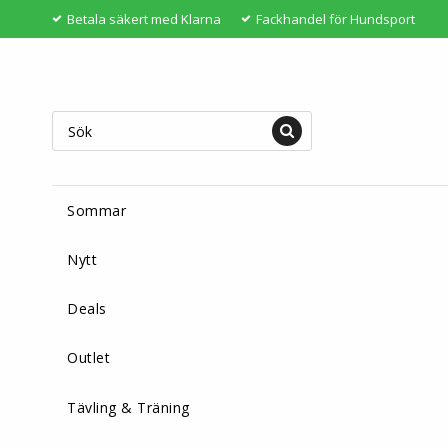
Betala säkert med Klarna
Fackhandel för Hundsport
Sommar
Nytt
Deals
Outlet
Tävling & Träning