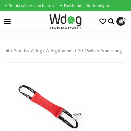
Betala säkert med Klarna
Fackhandel för Hundsport
0
Brands
Wdog
Wdog Kampdutt 2H 25x8cm Brandslang