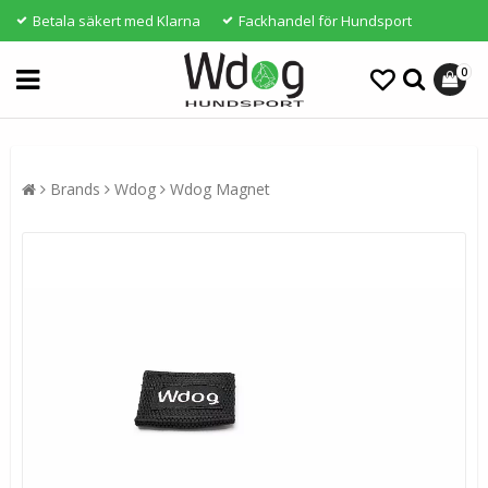
Betala säkert med Klarna
Fackhandel för Hundsport
0
Brands
Wdog
Wdog Magnet