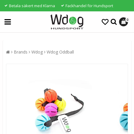
Betala säkert med Klarna
Fackhandel för Hundsport
0
Brands
Wdog
Wdog Oddball