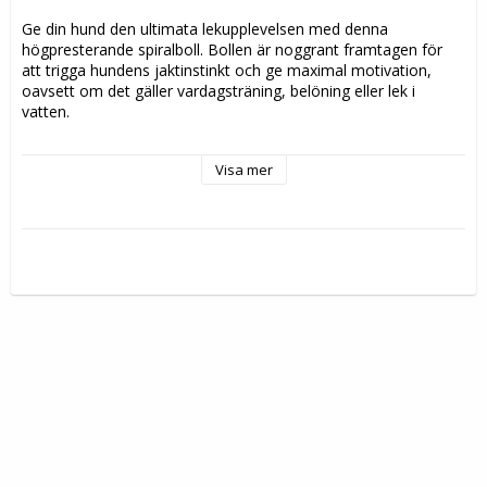
Ge din hund den ultimata lekupplevelsen med denna 
högpresterande spiralboll. Bollen är noggrant framtagen för 
att trigga hundens jaktinstinkt och ge maximal motivation, 
oavsett om det gäller vardagsträning, belöning eller lek i 
vatten. 
- Bollen är tillverkad av en slitstark termoplast som kombinerar 
Visa mer
extrem hållbarhet med en mjuk och greppvänlig flexibilitet. Den 
unika texturen med spiralformade spår gör bollen behaglig för 
hunden att bita i och ger ett bra gensvar vid lek, till skillnad från 
hårdare plastmaterial.
- De spiralformade spåren ger inte bara en intressant textur 
utan gör det även möjligt att fästa godis i bollen, vilket 
förvandlar leken till en stimulerande och belönande utmaning.
- Bollen är berikad med en behaglig vaniljdoft som fångar 
hundens intresse och uppmuntrar till längre leksessioner och 
ökat engagemang.
-Tål alla klimat: Tack vare den högkvalitativa termoplasten 
klarar bollen temperaturer från -40 °C till 60 °C. Det betyder att 
den behåller sin mjukhet och flexibilitet lika bra under snöiga 