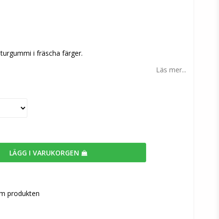
n
turgummi i fräscha färger.
Läs mer...
LÄGG I VARUKORGEN
om produkten