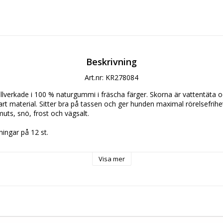
Beskrivning
Art.nr: KR278084
lverkade i 100 % naturgummi i fräscha färger. Skorna är vattentäta och
art material. Sitter bra på tassen och ger hunden maximal rörelsefrihe
ts, snö, frost och vägsalt.
ningar på 12 st.
 hunds tass:
Visa mer
assform, mät tassen från botten av den stora hälkudden till spetsen p
 två storlekar, välj den större storleken.
itta tätt (men inte för hårt) runt hundens ben och bekvämt runt hun