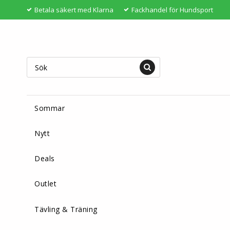
Betala säkert med Klarna
Fackhandel för Hundsport
Sommar
Nytt
Deals
Outlet
Tävling & Träning