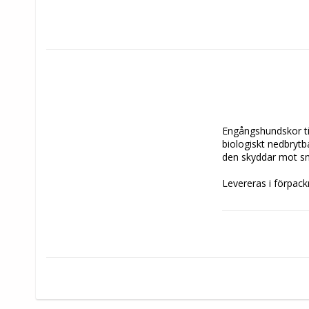
Engångshundskor til
biologiskt nedbrytb
den skyddar mot smu
Levereras i förpack
Så här mäter du din
För bästa möjliga p
Om tassen är mellan
Pawz hundskor ska s
XS: 5,1 cm
S: 6,4 cm