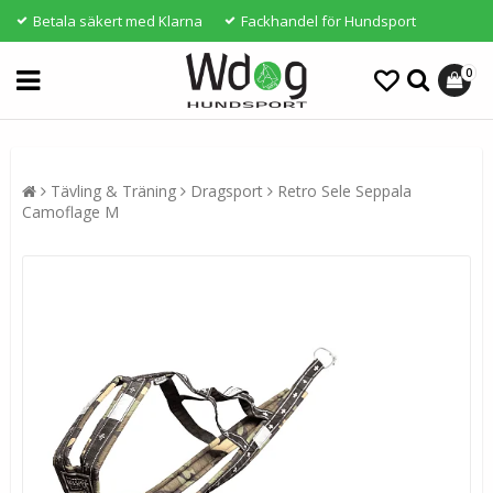
Betala säkert med Klarna
Fackhandel för Hundsport
0
Tävling & Träning
Dragsport
Retro Sele Seppala
Camoflage M