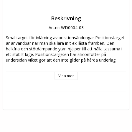
Beskrivning
Art.nr: WD0004-03
Smal target för inlärning av positionsändringar Positionstarget 
är användbar när man ska lära in t ex låsta framben. Den 
halkfria och stötdämpande ytan hjälper till att hålla tassarna i 
ett stabilt läge. Positionstargeten har siliconfötter på 
undersidan vilket gör att den inte glider på hårda underlag. 
Mått:
Visa mer
Längd: 35 cm
Höjd: 3 cm
Bredd: 12 cm 
För små hundar:
Längd: 25 cm
Bredd: 10 cm
Höjd: 1,5 cm 
Gummifärg: svart och blått eller svart och grönt. 