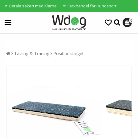
Betala säkert med Klarna
Fackhandel för Hundsport
0
Tävling & Träning
Positionstarget