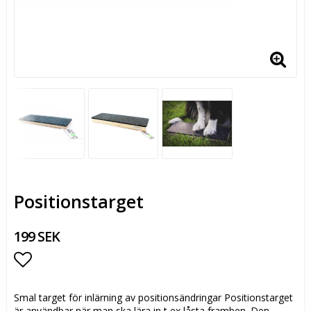
Positionstarget
199 SEK
Lägg till i favoritlistan
Smal target för inlärning av positionsändringar Positionstarget
är användbar när man ska lära in t ex låsta framben. Den