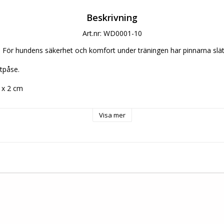
Beskrivning
Art.nr: WD0001-10
ru. För hundens säkerhet och komfort under träningen har pinnarna slät
tpåse. 
 x 2 cm
visning
Visa mer
er och instruktioner för korrekt användning av våra apporterings- och 
arantera en trygg och hållbar träningsupplevelse för både förare och
ast avsedda för gemensamt samspel mellan ägare och hund.
 som apporteringssak.
e används för träning eller lek, ska den förvaras utom räckhåll för hu
 klara aktiv träning. För att bibehålla materialets kvalitet bör produkten 
 plats när den inte används.
rhetsvarningar