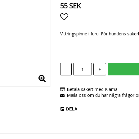
55 SEK
Lägg till i favoritlista
Vittringspinne i furu. För hundens säke
-
+
Betala säkert med Klarna
Maila oss om du har några frågor 
DELA