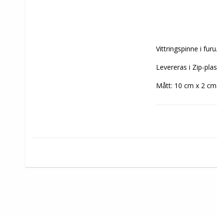
Vittringspinne i fu
Levereras i Zip-plas
Mått: 10 cm x 2 cm
Säkerhet & Bruksan
Säkerhetsföreskrift
Framtagna för att g
Instruktion
- Produkten är end
- Den kan användas
- När produkten int
- Tillverkad för att
varm och ventilerad
Certifikat och säke