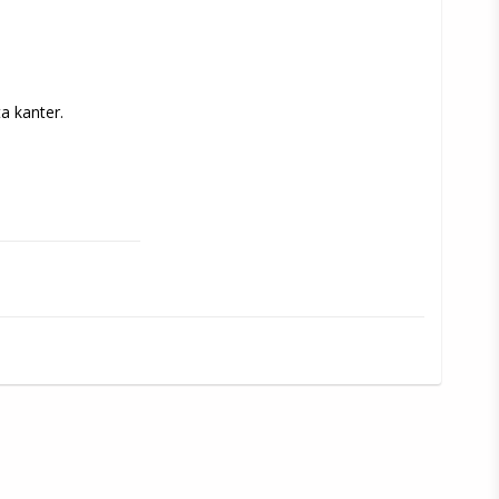
a kanter. 
träningsredskap. 
 hund.
nden.
förvaras på en torr, 