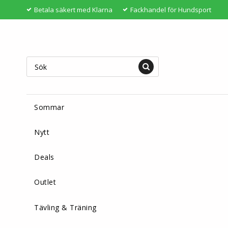
Betala säkert med Klarna
Fackhandel för Hundsport
Sommar
Nytt
Deals
Outlet
Tävling & Träning