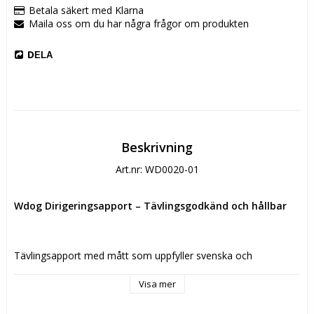
Betala säkert med Klarna
Maila oss om du har några frågor om produkten
DELA
Beskrivning
Art.nr: WD0020-01
Wdog Dirigeringsapport – Tävlingsgodkänd och hållbar
Tävlingsapport med mått som uppfyller svenska och 
internationella regler. Väger under maxgränsen (450g), 
uppfyller kraven för grepphöjd från marken, vilket gör den 
Visa mer
godkänd för tävlingsbruk. Identisk design på båda sidor med 
tydlig Wdog-ikon.