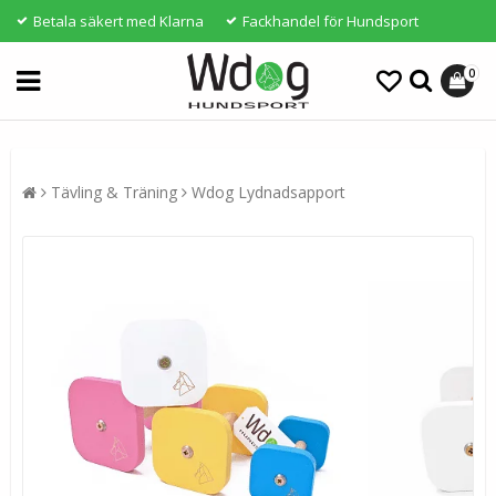
Betala säkert med Klarna
Fackhandel för Hundsport
0
Tävling & Träning
Wdog Lydnadsapport