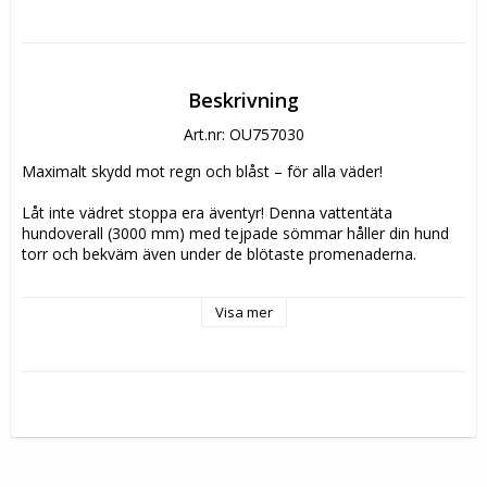
Beskrivning
Art.nr: OU757030
Maximalt skydd mot regn och blåst – för alla väder! 
Låt inte vädret stoppa era äventyr! Denna vattentäta 
hundoverall (3000 mm) med tejpade sömmar håller din hund 
torr och bekväm även under de blötaste promenaderna.
Specifikationer
Visa mer
- Heltäckande skydd – håller både päls och tassar torra
- Reflekterande detaljer – gör din hund synlig i mörker
- Perfekt passform – justerbar vid hals, krage och midja
- Enkel att ta på och av – smidig dragkedja längs ryggen
Tvättråd
Maskintvätt 40 grader.