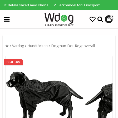
Betala säkert med Klarna
Fackhandel för Hundsport
0
Vardag
Hundtäcken
Dogman Dot Regnoverall
DEAL 50%